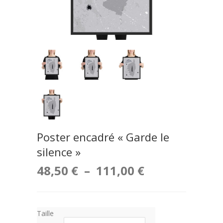
Poster encadré « Garde le
silence »
Plage
48,50
€
–
111,00
€
de
prix :
Taille