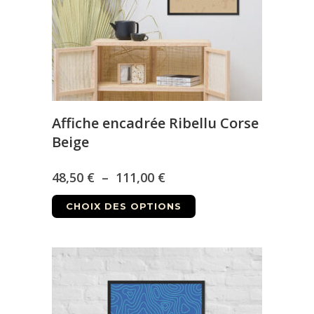
choisies
sur
la
page
du
produit
Affiche encadrée Ribellu Corse
Beige
Plage
48,50
€
–
111,00
€
Ce
de
CHOIX DES OPTIONS
produit
prix :
a
48,50 €
plusieurs
à
variations.
Les
111,00 €
options