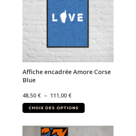
peuvent
être
choisies
sur
la
page
du
produit
Affiche encadrée Amore Corse
Blue
Plage
48,50
€
–
111,00
€
Ce
de
CHOIX DES OPTIONS
produit
prix :
a
48,50 €
plusieurs
variations.