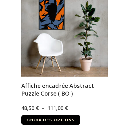
à
Les
111,00 €
options
peuvent
être
choisies
sur
la
page
du
produit
Affiche encadrée Abstract
Puzzle Corse ( BO )
Plage
48,50
€
–
111,00
€
Ce
de
CHOIX DES OPTIONS
produit
prix :