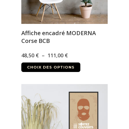
Affiche encadré MODERNA
Corse BCB
Plage
48,50
€
–
111,00
€
Ce
de
CHOIX DES OPTIONS
produit
prix :
a
48,50 €
plusieurs
à
variations.
Les
111,00 €
options
peuvent
être