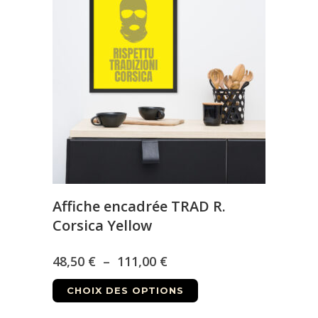
Les
111,00 €
options
peuvent
être
choisies
sur
la
page
du
produit
Affiche encadrée TRAD R.
Corsica Yellow
Plage
48,50
€
–
111,00
€
Ce
de
CHOIX DES OPTIONS
produit
prix :