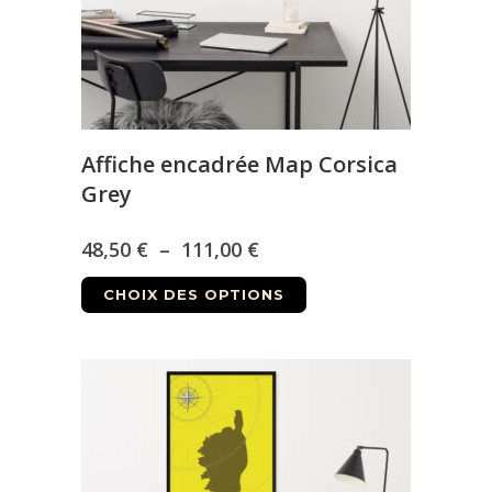
sur
la
page
du
produit
Affiche encadrée Map Corsica
Grey
Plage
48,50
€
–
111,00
€
Ce
de
CHOIX DES OPTIONS
produit
prix :
a
48,50 €
plusieurs
à
variations.
Les
111,00 €
options
peuvent