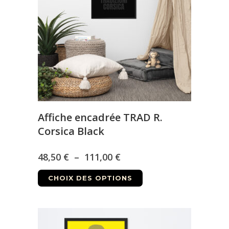
peuvent
être
choisies
sur
la
page
du
produit
Affiche encadrée TRAD R.
Corsica Black
Plage
48,50
€
–
111,00
€
Ce
de
CHOIX DES OPTIONS
produit
prix :
a
48,50 €
plusieurs
à
variations.