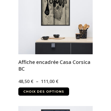
options
peuvent
être
choisies
sur
la
page
du
produit
Affiche encadrée Casa Corsica
BC
Plage
48,50
€
–
111,00
€
Ce
de
CHOIX DES OPTIONS
produit
prix :
a
48,50 €
plusieurs