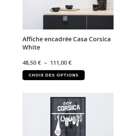
la
page
du
produit
Affiche encadrée Casa Corsica
White
Plage
48,50
€
–
111,00
€
Ce
de
CHOIX DES OPTIONS
produit
prix :
a
48,50 €
plusieurs
à
variations.
Les
111,00 €
options
peuvent
être