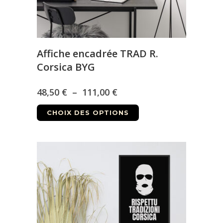
page
du
produit
Affiche encadrée TRAD R.
Corsica BYG
Plage
48,50
€
–
111,00
€
Ce
de
CHOIX DES OPTIONS
produit
prix :
a
48,50 €
plusieurs
à
variations.
Les
111,00 €
options
peuvent
être
choisies