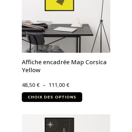
être
choisies
sur
la
page
du
produit
Affiche encadrée Map Corsica
Yellow
Plage
48,50
€
–
111,00
€
Ce
de
CHOIX DES OPTIONS
produit
prix :
a
48,50 €
plusieurs
à
variations.
Les