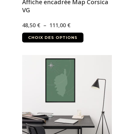
Affiche encadrée Map Corsica
VG
Plage
48,50
€
–
111,00
€
Ce
de
CHOIX DES OPTIONS
produit
prix :
a
48,50 €
plusieurs
à
variations.
Les
111,00 €
options
peuvent
être
choisies
sur
la
page