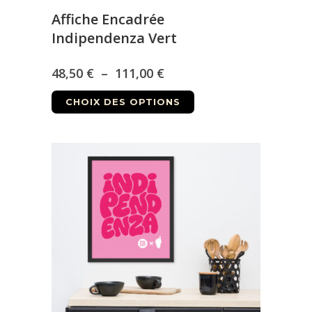
Affiche Encadrée
Indipendenza Vert
Plage
48,50
€
–
111,00
€
Ce
de
CHOIX DES OPTIONS
produit
prix :
a
48,50 €
plusieurs
à
variations.
Les
111,00 €
options
peuvent
être
choisies
sur
la
page