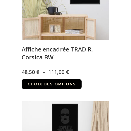
sur
la
page
du
produit
Affiche encadrée TRAD R.
Corsica BW
Plage
48,50
€
–
111,00
€
Ce
de
CHOIX DES OPTIONS
produit
prix :
a
48,50 €
plusieurs
à
variations.
Les
111,00 €
options