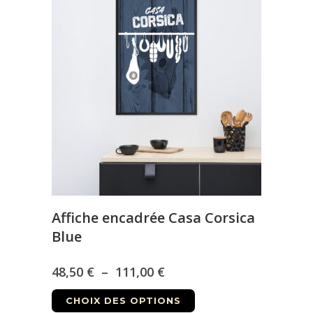
à
variations.
Les
111,00 €
options
peuvent
être
choisies
sur
la
page
du
produit
Affiche encadrée Casa Corsica
Blue
Plage
48,50
€
–
111,00
€
Ce
de
CHOIX DES OPTIONS
produit