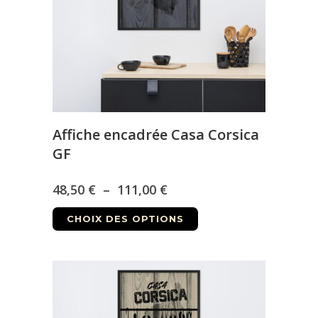
choisies
sur
la
page
du
produit
Affiche encadrée Casa Corsica
GF
Plage
48,50
€
–
111,00
€
Ce
de
CHOIX DES OPTIONS
produit
prix :
a
48,50 €
plusieurs
à
variations.
Les
111,00 €