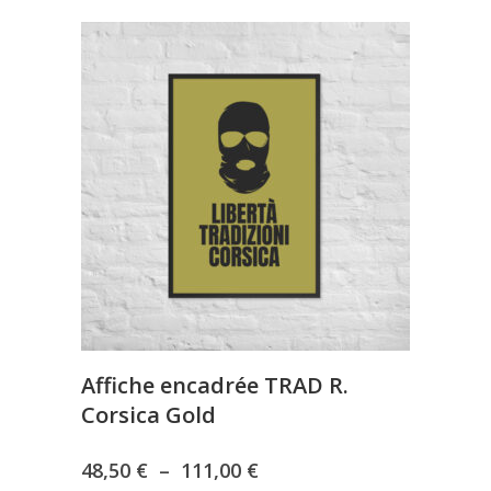
a
48,50 €
plusieurs
à
variations.
Les
111,00 €
options
peuvent
être
choisies
sur
la
page
du
produit
Affiche encadrée TRAD R.
Corsica Gold
Plage
48,50
€
–
111,00
€