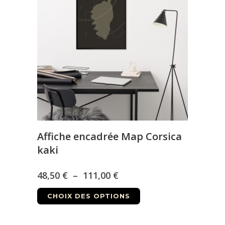
111,00 €
options
peuvent
être
choisies
sur
la
page
du
produit
Affiche encadrée Map Corsica
kaki
Plage
48,50
€
–
111,00
€
Ce
de
CHOIX DES OPTIONS
produit
prix :
a