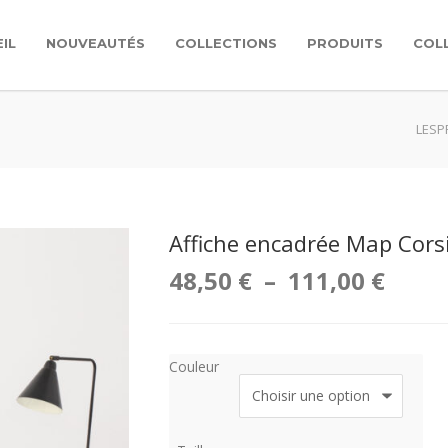
IL
NOUVEAUTÉS
COLLECTIONS
PRODUITS
COL
LESP
Affiche encadrée Map Cors
Plag
48,50
€
–
111,00
€
de
prix :
Couleur
48,50