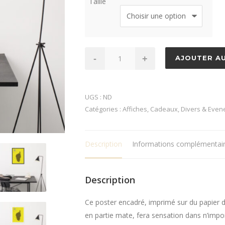
Taille
à
111,0
quantité
-
+
AJOUTER AU
de
Affiche
encadrée
UGS :
ND
Map
Catégories :
Affiches
,
Cadeaux
,
Divers & Even
Corsica
Yellow
Description
Informations complémentai
Description
Ce poster encadré, imprimé sur du papier de 
en partie mate, fera sensation dans n’impor