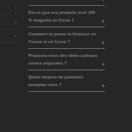
page
page
Est-ce que vos produits sont 100
du
du
% imaginés en Corse ?
produit
produit
Comment se passe la livraison en
France et en Corse ?
Proposez-vous des idées cadeaux
corses originales ?
Quels moyens de paiement
acceptez-vous ?