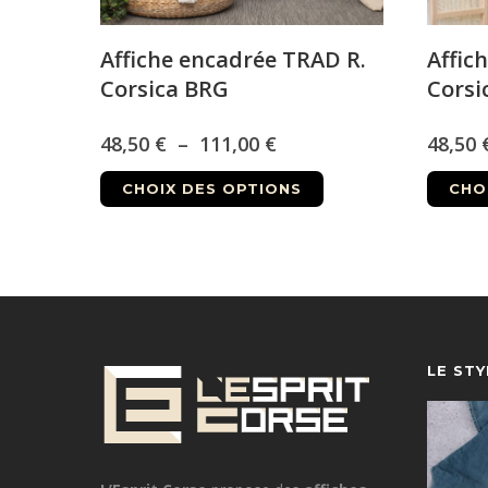
Affiche encadrée TRAD R.
Affic
Corsica BRG
Corsi
Plage
48,50
€
–
111,00
€
48,50
Ce
de
CHOIX DES OPTIONS
CHO
produit
prix :
a
48,50 €
plusieurs
à
variations.
Les
111,00 €
options
LE ST
peuvent
être
choisies
sur
la