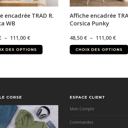
he encadrée TRAD R.
Affiche encadrée TRA
ca WB
Corsica Punky
Plage
Plag
€
–
111,00
€
48,50
€
–
111,00
€
Ce
de
de
IX DES OPTIONS
CHOIX DES OPTIONS
produit
prix :
prix :
a
48,50 €
48,5
plusieurs
à
variations.
à
Les
111,00 €
111,
options
YLE CORSE
ESPACE CLIENT
peuvent
être
Mon Compte
choisies
sur
Commandes
la