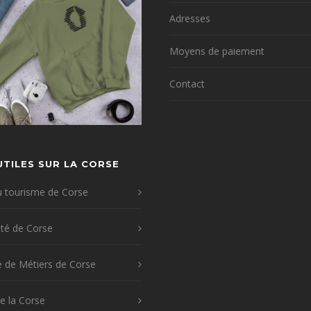
page
Adresses
du
Moyens de paiement
produit
Contact
UTILES SUR LA CORSE
u tourisme de Corse
vité de Corse
 de Métiers de Corse
e la Corse