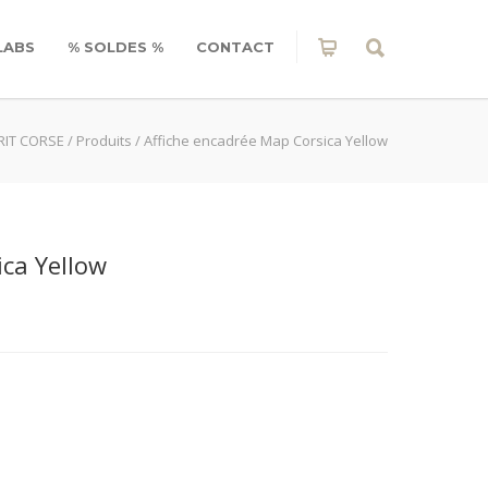
LABS
% SOLDES %
CONTACT
RIT CORSE
/
Produits
/
Affiche encadrée Map Corsica Yellow
ica Yellow
e
 €