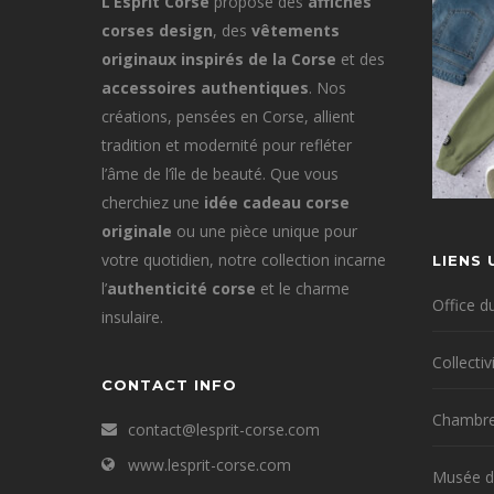
L’Esprit Corse
propose des
affiches
page
corses design
, des
vêtements
du
originaux inspirés de la Corse
et des
produit
accessoires authentiques
. Nos
créations, pensées en Corse, allient
tradition et modernité pour refléter
l’âme de l’île de beauté. Que vous
cherchiez une
idée cadeau corse
originale
ou une pièce unique pour
votre quotidien, notre collection incarne
LIENS 
l’
authenticité corse
et le charme
Office d
insulaire.
Collecti
CONTACT INFO
Chambre
contact@lesprit-corse.com
www.lesprit-corse.com
Musée d