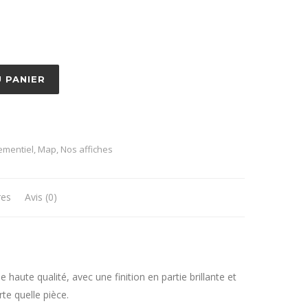
0 €
 PANIER
ementiel
,
Map
,
Nos affiches
res
Avis (0)
haute qualité, avec une finition en partie brillante et
te quelle pièce.