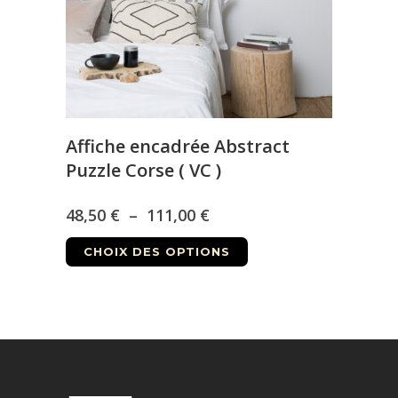
sur
la
page
du
produit
Affiche encadrée Abstract
Puzzle Corse ( VC )
Plage
48,50
€
–
111,00
€
Ce
de
CHOIX DES OPTIONS
produit
prix :
a
48,50 €
plusieurs
à
variations.
Les
111,00 €
options