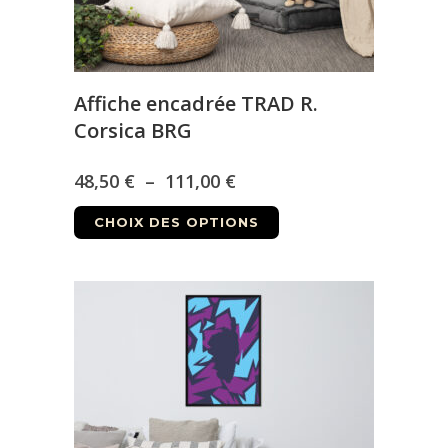
page
du
produit
Affiche encadrée TRAD R.
Corsica BRG
Plage
48,50
€
–
111,00
€
Ce
de
CHOIX DES OPTIONS
produit
prix :
a
48,50 €
plusieurs
à
variations.
Les
111,00 €
options
peuvent
être
choisies