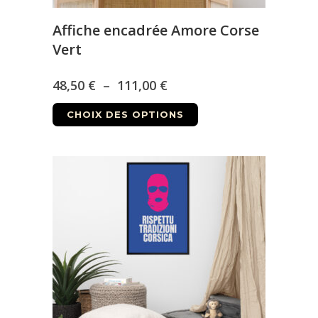
produit
Affiche encadrée Amore Corse
Vert
Plage
48,50
€
–
111,00
€
Ce
de
CHOIX DES OPTIONS
produit
prix :
a
48,50 €
plusieurs
à
variations.
Les
111,00 €
options
peuvent
être
choisies
sur
la