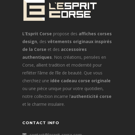
peuvent
être
choisies
sur
la
L’Esprit Corse
propose des
affiches corses
page
design
, des
vêtements originaux inspirés
du
de la Corse
et des
accessoires
produit
authentiques
. Nos créations, pensées en
Corse, allient tradition et modernité pour
refléter l’âme de l’île de beauté. Que vous
cherchiez une
idée cadeau corse originale
ou une pièce unique pour votre quotidien,
notre collection incarne l’
authenticité corse
et le charme insulaire.
CONTACT INFO
contact@lesprit-corse.com