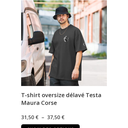
33,00 €
plusieurs
à
variations.
Les
36,00 €
options
peuvent
être
choisies
sur
la
page
du
produit
T-shirt oversize délavé Testa
Maura Corse
Plage
31,50
€
–
37,50
€
Ce
de