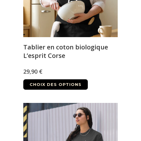
Tablier en coton biologique
L’esprit Corse
29,90
€
Ce
CHOIX DES OPTIONS
produit
a
plusieurs
variations.
Les
options
peuvent