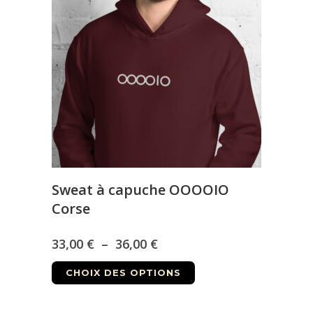
37,50 €
options
peuvent
être
choisies
sur
la
page
du
produit
Sweat à capuche OOOOIO
Corse
Plage
33,00
€
–
36,00
€
Ce
de
CHOIX DES OPTIONS
produit
prix :
a