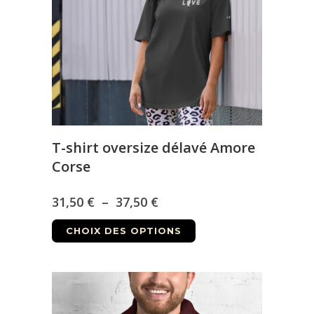
être
choisies
sur
la
page
du
produit
T-shirt oversize délavé Amore
Corse
Plage
31,50
€
–
37,50
€
Ce
de
CHOIX DES OPTIONS
produit
prix :
a
31,50 €
plusieurs
à
variations.
Les