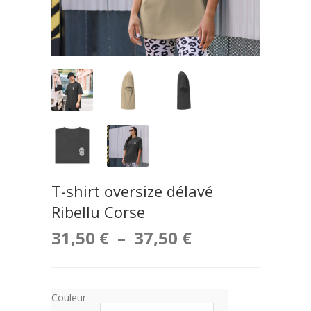
T-shirt oversize délavé
Ribellu Corse
Plage
31,50
€
–
37,50
€
de
prix :
Couleur