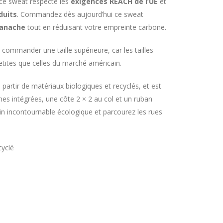
 ce sweat respecte les
exigences REACH de l’UE
et
duits
. Commandez dès aujourd’hui ce sweat
panache
tout en réduisant votre empreinte carbone.
 commander une taille supérieure, car les tailles
tites que celles du marché américain.
partir de matériaux biologiques et recyclés, et est
hes intégrées, une côte 2 × 2 au col et un ruban
n incontournable écologique et parcourez les rues
cyclé