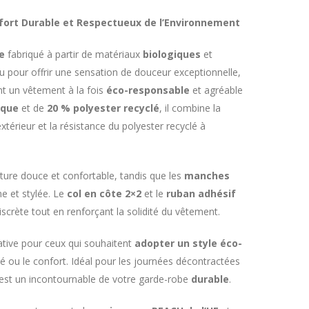
fort Durable et Respectueux de l’Environnement
e
fabriqué à partir de matériaux
biologiques
et
nçu pour offrir une sensation de douceur exceptionnelle,
nt un vêtement à la fois
éco-responsable
et agréable
ique
et de
20 % polyester recyclé
, il combine la
térieur et la résistance du polyester recyclé à
ture douce et confortable, tandis que les
manches
 et stylée. Le
col en côte 2×2
et le
ruban adhésif
scrète tout en renforçant la solidité du vêtement.
ative pour ceux qui souhaitent
adopter un style éco-
é ou le confort. Idéal pour les journées décontractées
l est un incontournable de votre garde-robe
durable
.