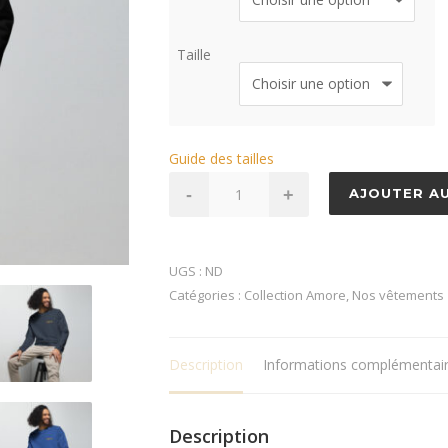
Taille
Guide des tailles
quantité
-
+
AJOUTER AU
de
Sweat
écologique
UGS :
ND
unisexe
Catégories :
Collection Amore
,
Nos vêtements
Amore
Corse
Description
Informations complémentai
Description