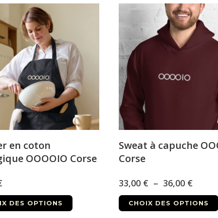
er en coton
Sweat à capuche O
gique OOOOIO Corse
Corse
Plage
€
33,00
€
–
36,00
€
Ce
de
IX DES OPTIONS
CHOIX DES OPTIONS
produit
prix :