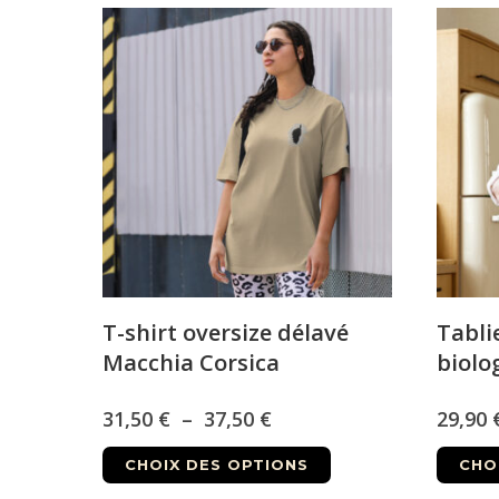
T-shirt oversize délavé
Tabli
Macchia Corsica
biolo
Plage
31,50
€
–
37,50
€
29,90
Ce
de
CHOIX DES OPTIONS
CHO
produit
prix :