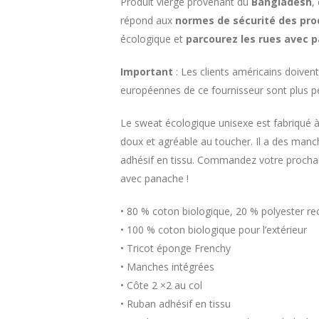
Produit vierge provenant du
Bangladesh
,
répond aux
normes de sécurité des pro
écologique et
parcourez les rues avec 
Important
: Les clients américains doivent
européennes de ce fournisseur sont plus pe
Le sweat écologique unisexe est fabriqué à 
doux et agréable au toucher. Il a des manc
adhésif en tissu. Commandez votre prochai
avec panache !
• 80 % coton biologique, 20 % polyester re
• 100 % coton biologique pour l’extérieur
• Tricot éponge Frenchy
• Manches intégrées
• Côte 2 ×2 au col
• Ruban adhésif en tissu