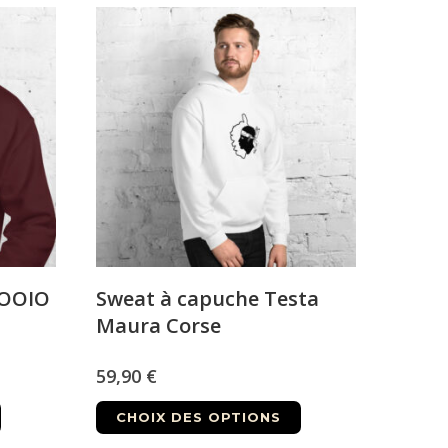
OOOIO
Sweat à capuche Testa
Maura Corse
59,90
€
Ce
Ce
CHOIX DES OPTIONS
produit
produit