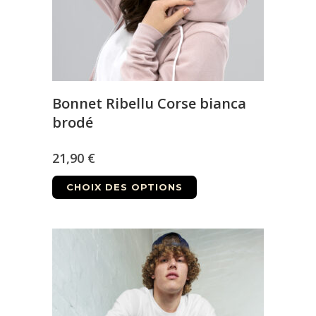
Bonnet Ribellu Corse bianca
brodé
21,90
€
Ce
CHOIX DES OPTIONS
produit
a
plusieurs
variations.
Les
options
peuvent