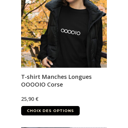
options
peuvent
être
choisies
sur
la
page
du
produit
T-shirt Manches Longues
OOOOIO Corse
25,90
€
Ce
CHOIX DES OPTIONS
produit
a