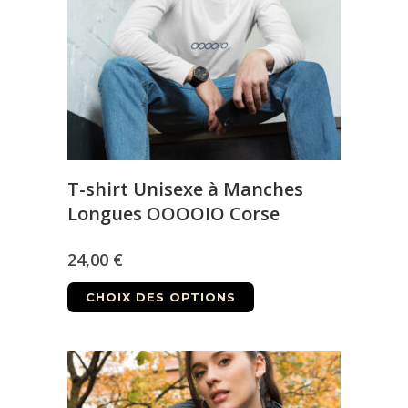
être
choisies
sur
la
page
du
produit
T-shirt Unisexe à Manches
Longues OOOOIO Corse
24,00
€
Ce
CHOIX DES OPTIONS
produit
a
plusieurs
variations.
Les