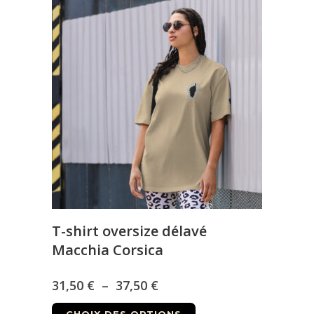
plusieurs
variations.
Les
options
peuvent
être
choisies
sur
la
page
du
produit
T-shirt oversize délavé
Macchia Corsica
Plage
31,50
€
–
37,50
€
Ce
de