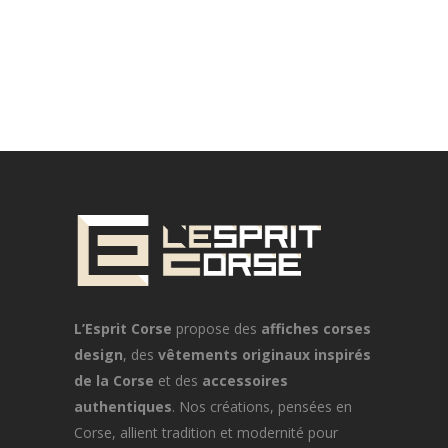
L’Esprit Corse
propose des
affiches corses
design
, des
vêtements originaux inspirés
de la Corse
et des
accessoires
authentiques
. Nos créations, pensées en
Corse, allient tradition et modernité pour