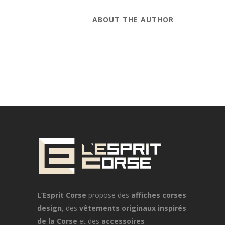
ABOUT THE AUTHOR
L’Esprit Corse
propose des
affiches corses
design
, des
vêtements originaux inspirés
de la Corse
et des
accessoires