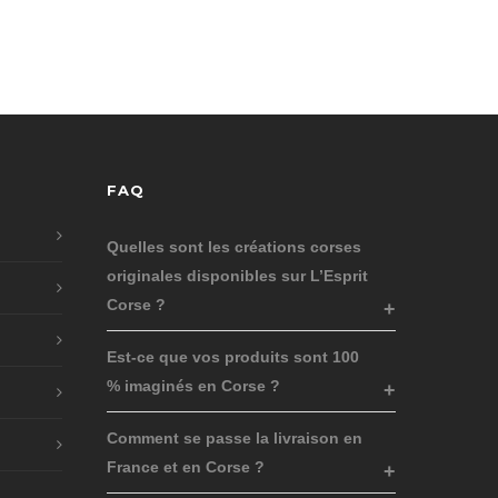
FAQ
Quelles sont les créations corses
originales disponibles sur L’Esprit
Corse ?
Est-ce que vos produits sont 100
% imaginés en Corse ?
Comment se passe la livraison en
France et en Corse ?