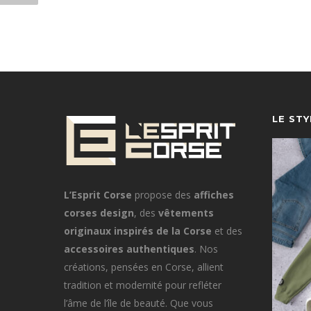
LE ST
L’Esprit Corse
propose des
affiches
corses design
, des
vêtements
originaux inspirés de la Corse
et des
accessoires authentiques
. Nos
créations, pensées en Corse, allient
tradition et modernité pour refléter
l’âme de l’île de beauté. Que vous