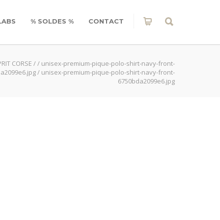
LABS
% SOLDES %
CONTACT
PRIT CORSE
/
/
unisex-premium-pique-polo-shirt-navy-front-
a2099e6.jpg
/
unisex-premium-pique-polo-shirt-navy-front-
6750bda2099e6.jpg