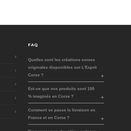
FAQ
Quelles sont les créations corses
originales disponibles sur L’Esprit
Corse ?
Est-ce que vos produits sont 100
% imaginés en Corse ?
Comment se passe la livraison en
France et en Corse ?