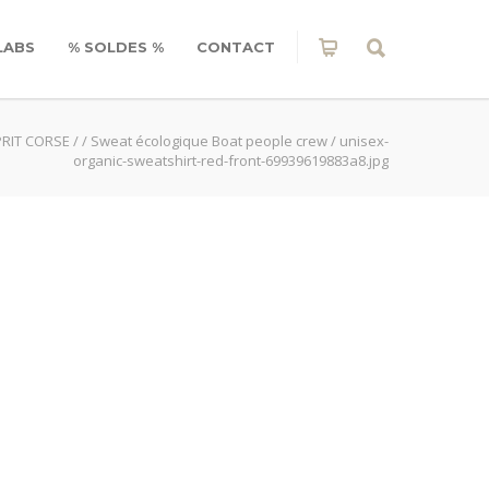
LABS
% SOLDES %
CONTACT
PRIT CORSE
/
/
Sweat écologique Boat people crew
/
unisex-
organic-sweatshirt-red-front-69939619883a8.jpg