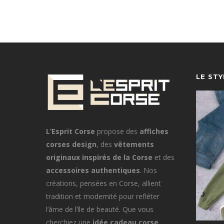
LE ST
L’Esprit Corse
propose des
affiches
corses design
, des
vêtements
originaux inspirés de la Corse
et des
accessoires authentiques
. Nos
créations, pensées en Corse, allient
tradition et modernité pour refléter
l’âme de l’île de beauté. Que vous
cherchiez une
idée cadeau corse