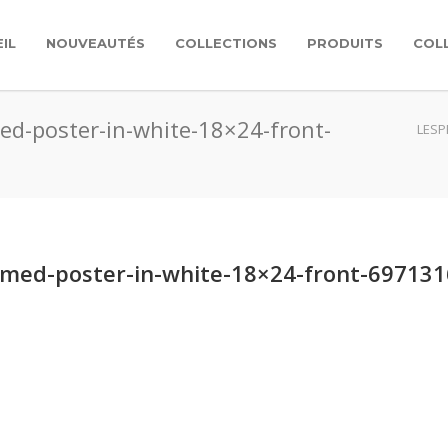
IL
NOUVEAUTÉS
COLLECTIONS
PRODUITS
COL
d-poster-in-white-18×24-front-
LESP
med-poster-in-white-18×24-front-697131