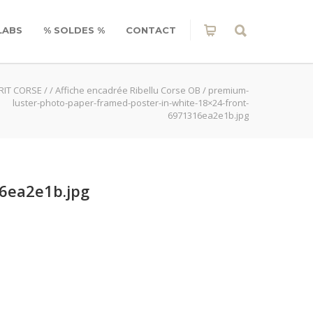
LABS
% SOLDES %
CONTACT
RIT CORSE
/
/
Affiche encadrée Ribellu Corse OB
/
premium-
luster-photo-paper-framed-poster-in-white-18×24-front-
6971316ea2e1b.jpg
6ea2e1b.jpg