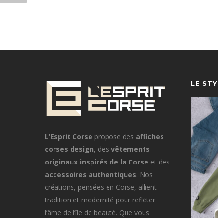
LE ST
L’Esprit Corse
propose des
affiches
corses design
, des
vêtements
originaux inspirés de la Corse
et des
accessoires authentiques
. Nos
créations, pensées en Corse, allient
tradition et modernité pour refléter
l’âme de l’île de beauté. Que vous