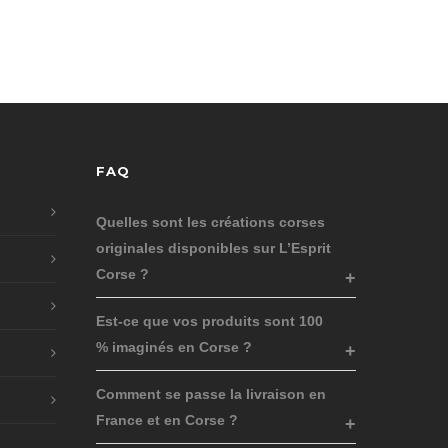
FAQ
Quelles sont les créations corses
originales disponibles sur L’Esprit
Corse ?
Est-ce que vos produits sont 100
% imaginés en Corse ?
Comment se passe la livraison en
France et en Corse ?