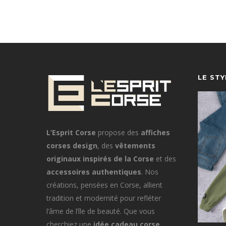
LE ST
L’Esprit Corse
propose des
affiches
corses design
, des
vêtements
originaux inspirés de la Corse
et des
accessoires authentiques
. Nos
créations, pensées en Corse, allient
tradition et modernité pour refléter
l’âme de l’île de beauté. Que vous
cherchiez une
idée cadeau corse