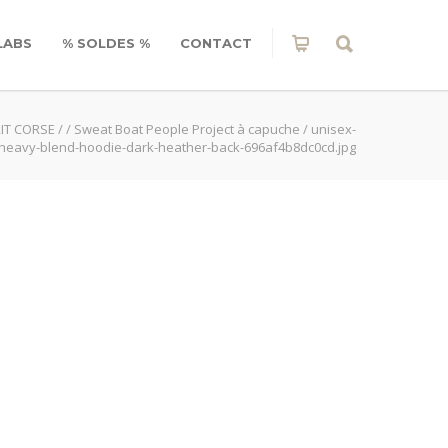
LABS
% SOLDES %
CONTACT
IT CORSE
/
/
Sweat Boat People Project à capuche
/
unisex-
heavy-blend-hoodie-dark-heather-back-696af4b8dc0cd.jpg