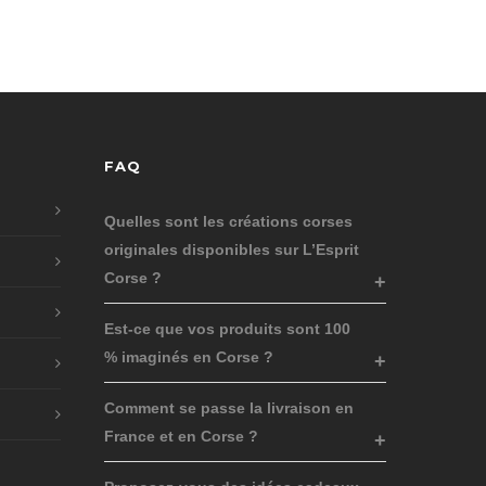
FAQ
Quelles sont les créations corses
originales disponibles sur L’Esprit
Corse ?
Est-ce que vos produits sont 100
% imaginés en Corse ?
Comment se passe la livraison en
France et en Corse ?