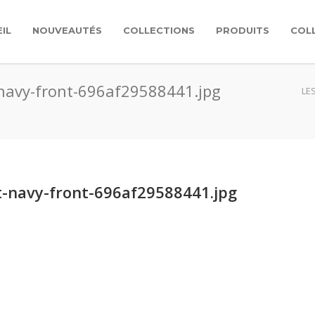
IL
NOUVEAUTÉS
COLLECTIONS
PRODUITS
COL
-navy-front-696af29588441.jpg
LE
t-navy-front-696af29588441.jpg