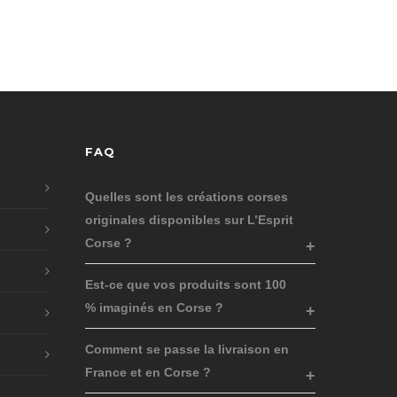
FAQ
Quelles sont les créations corses
originales disponibles sur L’Esprit
Corse ?
Est-ce que vos produits sont 100
% imaginés en Corse ?
Comment se passe la livraison en
France et en Corse ?