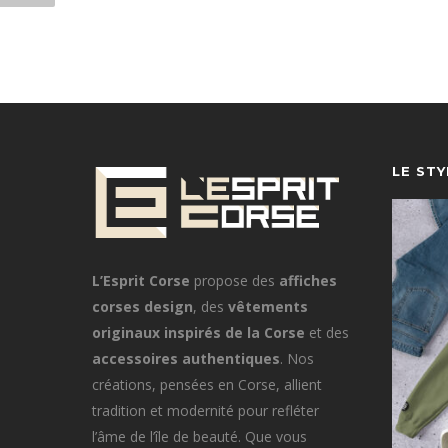
LE ST
L’Esprit Corse
propose des
affiches
corses design
, des
vêtements
originaux inspirés de la Corse
et des
accessoires authentiques
. Nos
créations, pensées en Corse, allient
tradition et modernité pour refléter
l’âme de l’île de beauté. Que vous