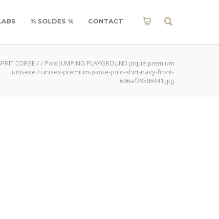
LABS
% SOLDES %
CONTACT
SPRIT CORSE
/
/
Polo JUMPING PLAYGROUND piqué premium
unisexe
/
unisex-premium-pique-polo-shirt-navy-front-
696af29588441.jpg