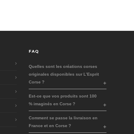
FAQ
Quelles sont les créations corses
originales disponibles sur L’Esprit
Corse ?
Est-ce que vos produits sont 100
% imaginés en Corse ?
Comment se passe la livraison en
France et en Corse ?