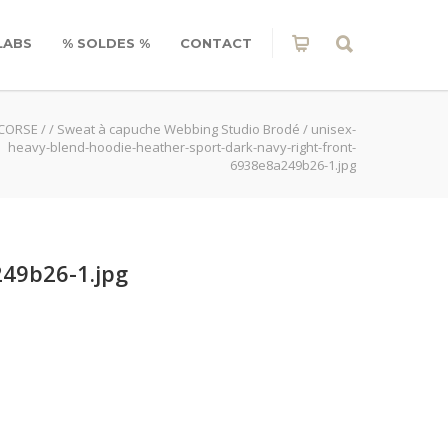
LABS
% SOLDES %
CONTACT
 CORSE
/
/
Sweat à capuche Webbing Studio Brodé
/
unisex-
heavy-blend-hoodie-heather-sport-dark-navy-right-front-
6938e8a249b26-1.jpg
249b26-1.jpg