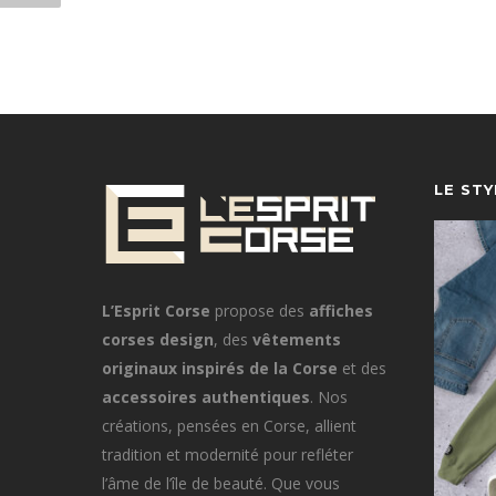
LE ST
L’Esprit Corse
propose des
affiches
corses design
, des
vêtements
originaux inspirés de la Corse
et des
accessoires authentiques
. Nos
créations, pensées en Corse, allient
tradition et modernité pour refléter
l’âme de l’île de beauté. Que vous