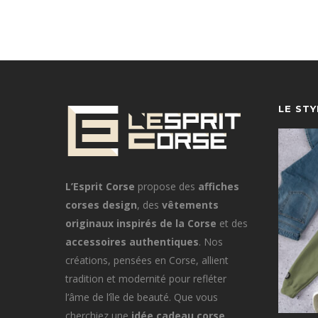
LE ST
L’Esprit Corse
propose des
affiches
corses design
, des
vêtements
originaux inspirés de la Corse
et des
accessoires authentiques
. Nos
créations, pensées en Corse, allient
tradition et modernité pour refléter
l’âme de l’île de beauté. Que vous
cherchiez une
idée cadeau corse