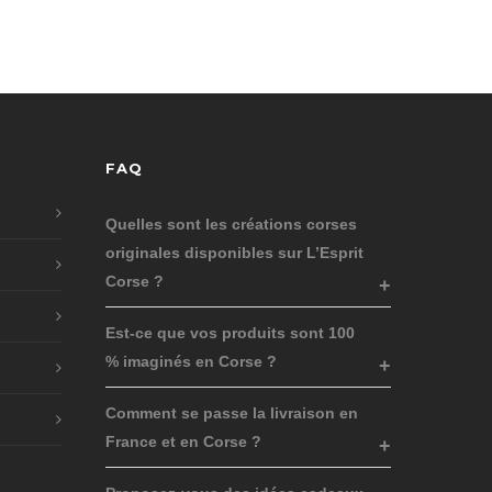
FAQ
Quelles sont les créations corses
originales disponibles sur L’Esprit
Corse ?
Est-ce que vos produits sont 100
% imaginés en Corse ?
Comment se passe la livraison en
France et en Corse ?