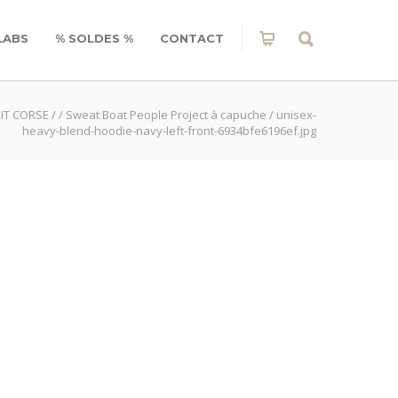
LABS
% SOLDES %
CONTACT
IT CORSE
/
/
Sweat Boat People Project à capuche
/
unisex-
heavy-blend-hoodie-navy-left-front-6934bfe6196ef.jpg