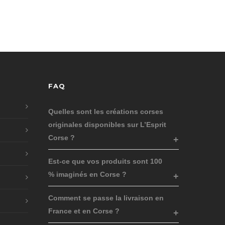
FAQ
Quelles sont les créations corses
originales disponibles sur L’Esprit
Corse ?
Est-ce que vos produits sont 100
% imaginés en Corse ?
Comment se passe la livraison en
France et en Corse ?