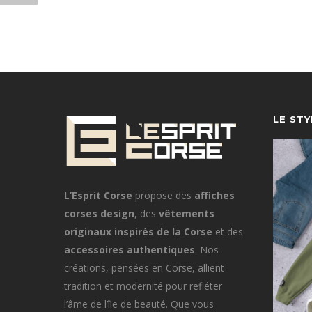
LE ST
L’Esprit Corse
propose des
affiches
corses design
, des
vêtements
originaux inspirés de la Corse
et des
accessoires authentiques
. Nos
créations, pensées en Corse, allient
tradition et modernité pour refléter
l’âme de l’île de beauté. Que vous