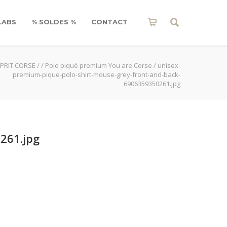
LABS
% SOLDES %
CONTACT
PRIT CORSE
/
/
Polo piqué premium You are Corse
/
unisex-
premium-pique-polo-shirt-mouse-grey-front-and-back-
6906359350261.jpg
261.jpg