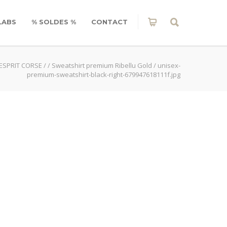
LABS
% SOLDES %
CONTACT
ESPRIT CORSE
/
/
Sweatshirt premium Ribellu Gold
/
unisex-
premium-sweatshirt-black-right-679947618111f.jpg