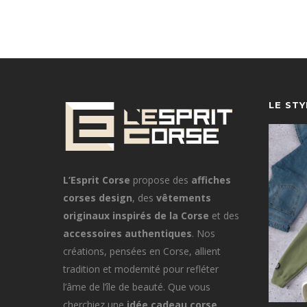
LE ST
L’Esprit Corse
propose des
affiches
corses design
, des
vêtements
originaux inspirés de la Corse
et des
accessoires authentiques
. Nos
créations, pensées en Corse, allient
tradition et modernité pour refléter
l’âme de l’île de beauté. Que vous
cherchiez une
idée cadeau corse