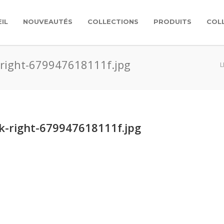
IL
NOUVEAUTÉS
COLLECTIONS
PRODUITS
COL
-right-679947618111f.jpg
L
k-right-679947618111f.jpg