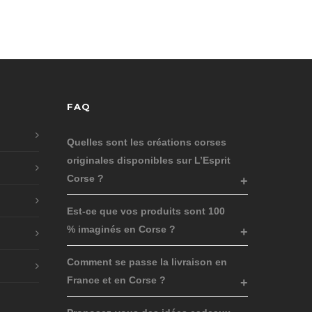
FAQ
Quelles sont les créations corses
originales disponibles sur L’Esprit
Corse ?
Est-ce que vos produits sont 100
% imaginés en Corse ?
Comment se passe la livraison en
France et en Corse ?