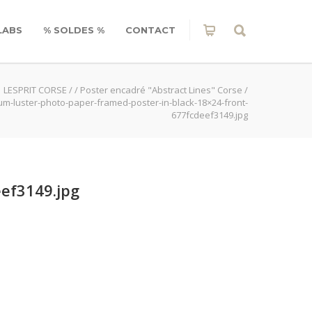
LABS
% SOLDES %
CONTACT
LESPRIT CORSE
/
/
Poster encadré "Abstract Lines" Corse
/
m-luster-photo-paper-framed-poster-in-black-18×24-front-
677fcdeef3149.jpg
ef3149.jpg