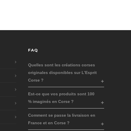
FAQ
Quelles sont les créations corses
originales disponibles sur L’Esprit
Corse ?
Est-ce que vos produits sont 100
% imaginés en Corse ?
Comment se passe la livraison en
France et en Corse ?