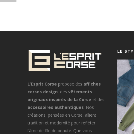
LE ST
L’Esprit Corse
propose des
affiches
corses design
, des
vêtements
originaux inspirés de la Corse
et des
accessoires authentiques
. Nos
créations, pensées en Corse, allient
tradition et modernité pour refléter
l’âme de l’île de beauté. Que vous