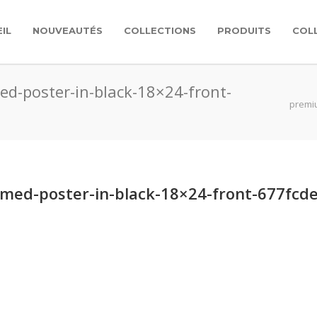
IL
NOUVEAUTÉS
COLLECTIONS
PRODUITS
COL
d-poster-in-black-18×24-front-
premiu
med-poster-in-black-18×24-front-677fcde