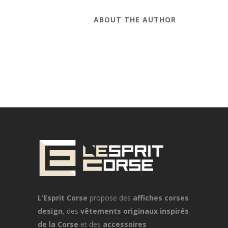
ABOUT THE AUTHOR
L’Esprit Corse
propose des
affiches corses
design
, des
vêtements originaux inspirés
de la Corse
et des
accessoires