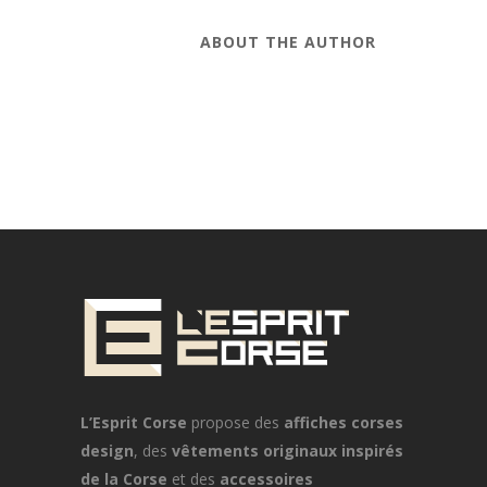
ABOUT THE AUTHOR
L’Esprit Corse
propose des
affiches corses
design
, des
vêtements originaux inspirés
de la Corse
et des
accessoires