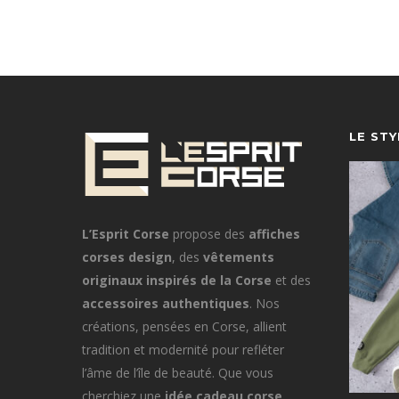
LE ST
L’Esprit Corse
propose des
affiches
corses design
, des
vêtements
originaux inspirés de la Corse
et des
accessoires authentiques
. Nos
créations, pensées en Corse, allient
tradition et modernité pour refléter
l’âme de l’île de beauté. Que vous
cherchiez une
idée cadeau corse