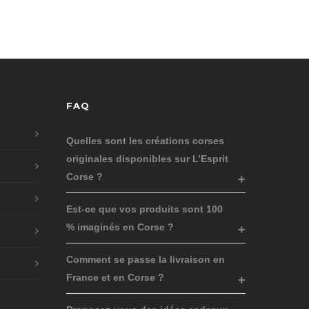
FAQ
Quelles sont les créations corses
originales disponibles sur L’Esprit
Corse ?
Est-ce que vos produits sont 100
% imaginés en Corse ?
Comment se passe la livraison en
France et en Corse ?