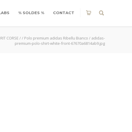
LABS
% SOLDES %
CONTACT
RIT CORSE
/
/
Polo premium adidas Ribellu Bianco
/
adidas-
premium-polo-shirt-white-front-67670a6814ab9.jpg