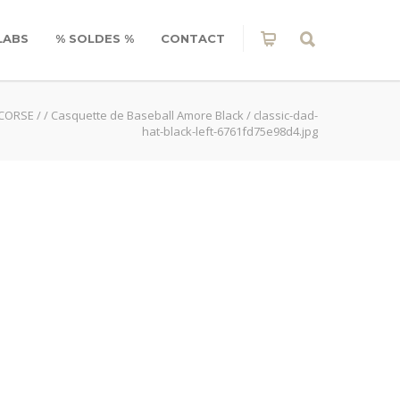
LABS
% SOLDES %
CONTACT
 CORSE
/
/
Casquette de Baseball Amore Black
/
classic-dad-
hat-black-left-6761fd75e98d4.jpg