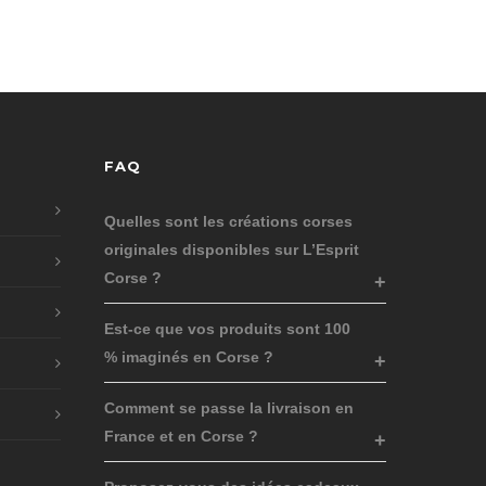
FAQ
Quelles sont les créations corses
originales disponibles sur L’Esprit
Corse ?
Est-ce que vos produits sont 100
% imaginés en Corse ?
Comment se passe la livraison en
France et en Corse ?