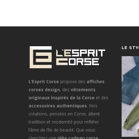
LE ST
L’Esprit Corse
propose des
affiches
corses design
, des
vêtements
originaux inspirés de la Corse
et des
accessoires authentiques
. Nos
créations, pensées en Corse, allient
tradition et modernité pour refléter
l’âme de l’île de beauté. Que vous
cherchiez une
idée cadeau corse