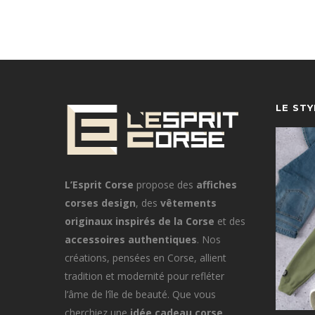
LE ST
L’Esprit Corse
propose des
affiches
corses design
, des
vêtements
originaux inspirés de la Corse
et des
accessoires authentiques
. Nos
créations, pensées en Corse, allient
tradition et modernité pour refléter
l’âme de l’île de beauté. Que vous
cherchiez une
idée cadeau corse