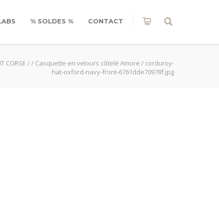
LABS
% SOLDES %
CONTACT
IT CORSE
/
/
Casquette en velours côtelé Amore
/
corduroy-
hat-oxford-navy-front-6761dde70978f.jpg