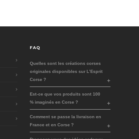
FAQ
Quelles sont les créations corses
originales disponibles sur L’Esprit
Corse ?
Est-ce que vos produits sont 100
% imaginés en Corse ?
Comment se passe la livraison en
France et en Corse ?