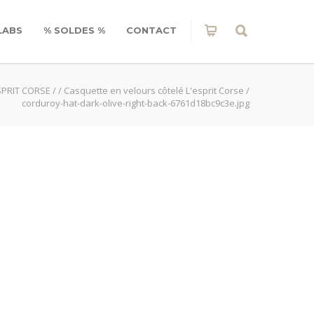
LABS
% SOLDES %
CONTACT
SPRIT CORSE
/
/
Casquette en velours côtelé L'esprit Corse
/
corduroy-hat-dark-olive-right-back-6761d18bc9c3e.jpg