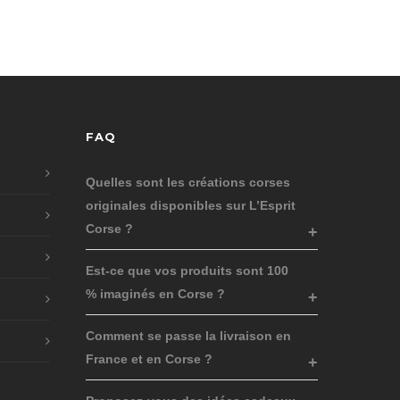
FAQ
Quelles sont les créations corses
originales disponibles sur L’Esprit
Corse ?
Est-ce que vos produits sont 100
% imaginés en Corse ?
Comment se passe la livraison en
France et en Corse ?