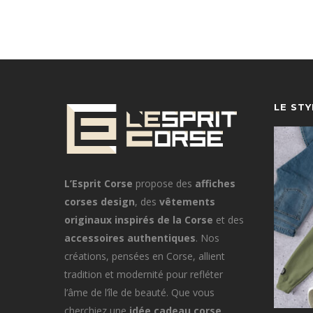
LE ST
L’Esprit Corse
propose des
affiches
corses design
, des
vêtements
originaux inspirés de la Corse
et des
accessoires authentiques
. Nos
créations, pensées en Corse, allient
tradition et modernité pour refléter
l’âme de l’île de beauté. Que vous
cherchiez une
idée cadeau corse