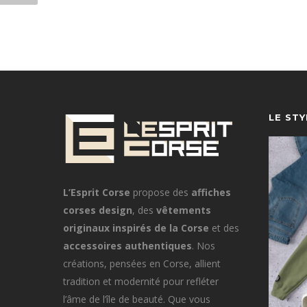
LE ST
L’Esprit Corse
propose des
affiches
corses design
, des
vêtements
originaux inspirés de la Corse
et des
accessoires authentiques
. Nos
créations, pensées en Corse, allient
tradition et modernité pour refléter
l’âme de l’île de beauté. Que vous