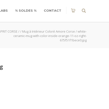
LABS
% SOLDES %
CONTACT
SPRIT CORSE
/
/
Mug à Intérieur Coloré Amore Corse
/
white-
ceramic-mug-with-color-inside-orange-11-oz-right-
675f51f1bece0.jpg
pg