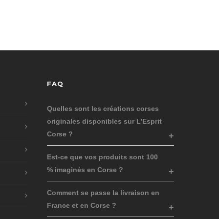
FAQ
Quelles sont les créations corses
originales disponibles sur L’Esprit
Corse ?
Est-ce que vos produits sont 100
% imaginés en Corse ?
Comment se passe la livraison en
France et en Corse ?