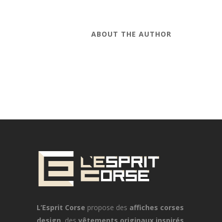
ABOUT THE AUTHOR
L’Esprit Corse
propose des
affiches corses
design
, des
vêtements originaux inspirés