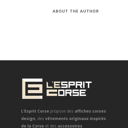
ABOUT THE AUTHOR
L’Esprit Corse
propose des
affiches corses
design
, des
vêtements originaux inspirés
de la Corse
et des
accessoires