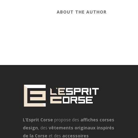
ABOUT THE AUTHOR
L’Esprit Corse
propose des
affiches corses
design
, des
vêtements originaux inspirés
de la Corse
et des
accessoires