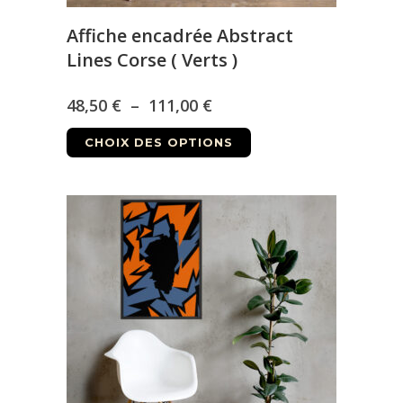
produit
Affiche encadrée Abstract
Lines Corse ( Verts )
Plage
48,50
€
–
111,00
€
Ce
de
CHOIX DES OPTIONS
produit
prix :
a
48,50 €
plusieurs
à
variations.
Les
111,00 €
options
peuvent
être
choisies
sur
la