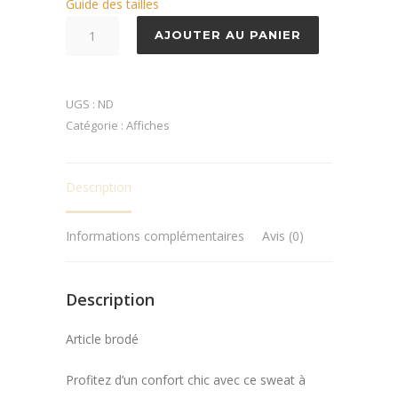
Guide des tailles
quantité
AJOUTER AU PANIER
de
Sweat
à
UGS :
ND
capuche
Catégorie :
Affiches
Omerta
Brodé
Description
BO
Informations complémentaires
Avis (0)
Description
Article brodé
Profitez d’un confort chic avec ce sweat à