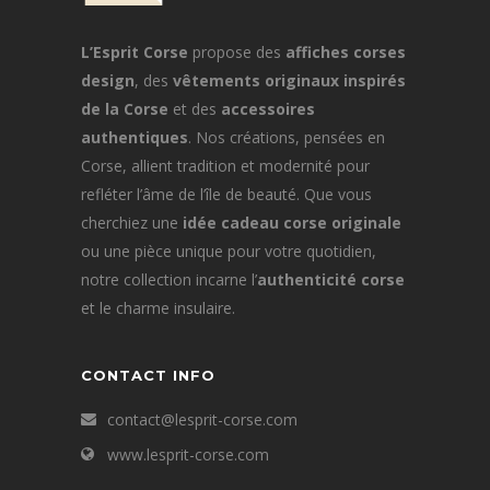
sur
la
L’Esprit Corse
propose des
affiches corses
page
design
, des
vêtements originaux inspirés
du
de la Corse
et des
accessoires
produit
authentiques
. Nos créations, pensées en
Corse, allient tradition et modernité pour
refléter l’âme de l’île de beauté. Que vous
cherchiez une
idée cadeau corse originale
ou une pièce unique pour votre quotidien,
notre collection incarne l’
authenticité corse
et le charme insulaire.
CONTACT INFO
contact@lesprit-corse.com
www.lesprit-corse.com