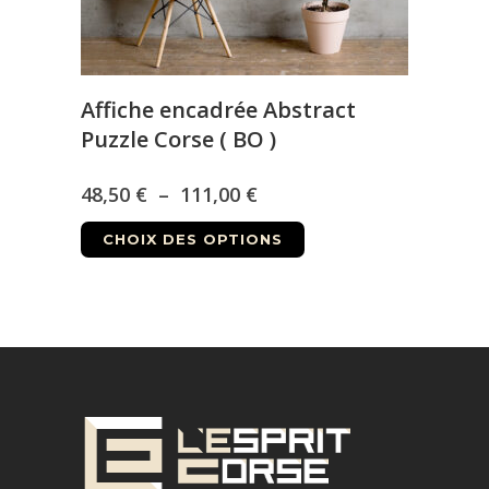
page
du
produit
Affiche encadrée Abstract
Puzzle Corse ( BO )
Plage
48,50
€
–
111,00
€
Ce
de
CHOIX DES OPTIONS
produit
prix :
a
48,50 €
plusieurs
à
variations.
Les
111,00 €
options
peuvent
être
choisies