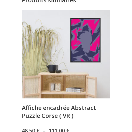
Produits similaires
Affiche encadrée Abstract
Puzzle Corse ( VR )
Plage
48,50
€
–
111,00
€