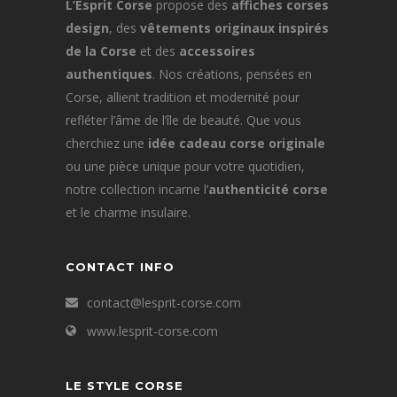
la
L’Esprit Corse
propose des
affiches corses
page
design
, des
vêtements originaux inspirés
du
de la Corse
et des
accessoires
produit
authentiques
. Nos créations, pensées en
Corse, allient tradition et modernité pour
refléter l’âme de l’île de beauté. Que vous
cherchiez une
idée cadeau corse originale
ou une pièce unique pour votre quotidien,
notre collection incarne l’
authenticité corse
et le charme insulaire.
CONTACT INFO
contact@lesprit-corse.com
www.lesprit-corse.com
LE STYLE CORSE