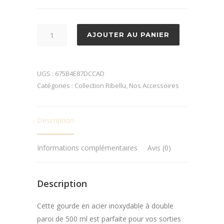
quantité
AJOUTER AU PANIER
de
Gobelet
en
UGS :
675B4E87DCCAD
acier
Catégories :
Collection Ribellu
,
Nos Accessoires
inoxydable
Ribellu
Description
Informations complémentaires
Avis (0)
Description
Cette gourde en acier inoxydable à double
paroi de 500 ml est parfaite pour vos sorties