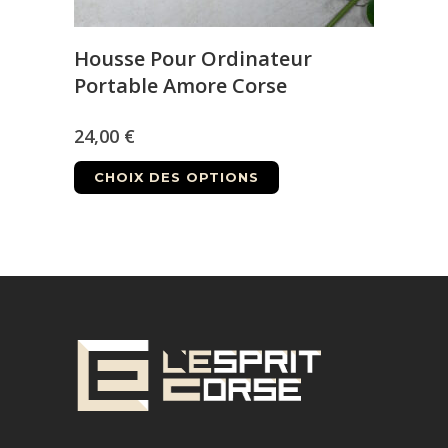
Housse Pour Ordinateur
Portable Amore Corse
24,00
€
Ce
CHOIX DES OPTIONS
produit
a
plusieurs
variations.
Les
options
peuvent
être
choisies
sur