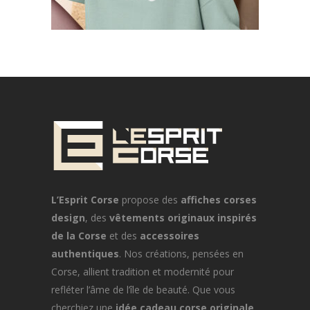
L’Esprit Corse
propose des
affiches corses
design
, des
vêtements originaux inspirés
de la Corse
et des
accessoires
authentiques
. Nos créations, pensées en
Corse, allient tradition et modernité pour
refléter l’âme de l’île de beauté. Que vous
cherchiez une
idée cadeau corse originale