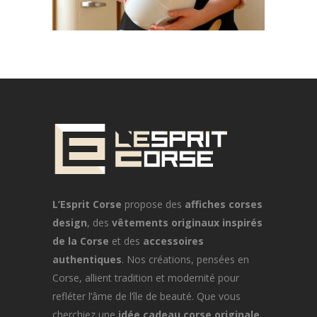
L’Esprit Corse
propose des
affiches corses
design
, des
vêtements originaux inspirés
de la Corse
et des
accessoires
authentiques
. Nos créations, pensées en
Corse, allient tradition et modernité pour
refléter l’âme de l’île de beauté. Que vous
cherchiez une
idée cadeau corse originale