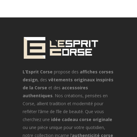
L’Esprit Corse
propose des
affiches corses
design
, des
vêtements originaux inspirés
de la Corse
et des
accessoires
authentiques
. Nos créations, pensées en
Corse, allient tradition et modernité pour
refléter l’âme de l’île de beauté. Que vous
cherchiez une
idée cadeau corse originale
ou une pièce unique pour votre quotidien,
notre collection incarne l’
authenticité corse